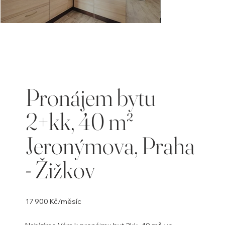
Opustili
jste
galerii
Pronájem bytu
2+kk, 40 m²
Jeronýmova, Praha
- Žižkov
17 900 Kč/měsíc