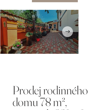
Opustili
jste
galerii
Prodej rodinného
domu 78 m²,