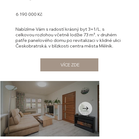
6 190 000 Kč
Nabízíme Vám s radostí krásný byt 3+1/L, s
celkovou rozlohou včetně lodžie 73 m², v druhém
patře panelového domu po revitalizaci v klidné ulici
Českobratrská, v blízkosti centra města Mělník.
VÍCE ZDE
Opustili