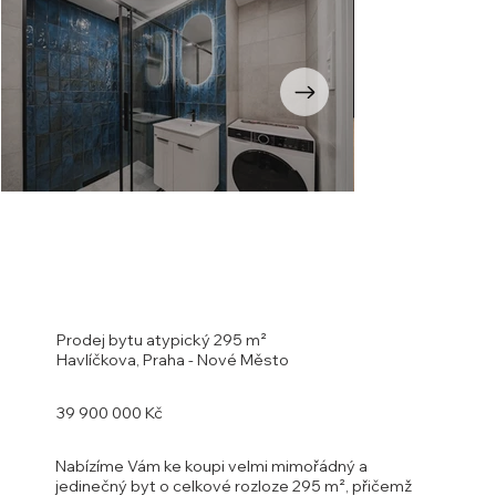
Opustili
jste
galerii
Prodej bytu atypický 295 m²
Havlíčkova, Praha - Nové Město
39 900 000 Kč
Nabízíme Vám ke koupi velmi mimořádný a
jedinečný byt o celkové rozloze 295 m², přičemž