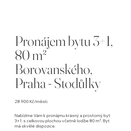
jste
galerii
Pronájem bytu 3+1,
80 m²
Borovanského,
Praha - Stodůlky
28 900 Kč/měsíc
Nabízíme Vám k pronájmu krásný a prostorný byt
3+1, s celkovou plochou včetně lodžie 80 m². Byt
má skvělé dispozice.