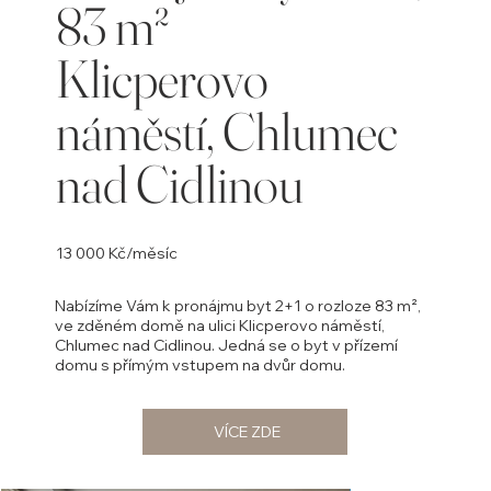
83 m²
Klicperovo
náměstí, Chlumec
nad Cidlinou
13 000 Kč/měsíc
Nabízíme Vám k pronájmu byt 2+1 o rozloze 83 m²,
ve zděném domě na ulici Klicperovo náměstí,
Chlumec nad Cidlinou. Jedná se o byt v přízemí
domu s přímým vstupem na dvůr domu.
VÍCE ZDE