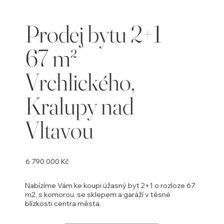
Prodej bytu 2+1
67 m²
Vrchlického,
Kralupy nad
Vltavou
6 790 000 Kč
Nabízíme Vám ke koupi úžasný byt 2+1 o rozloze 67
m2, s komorou, se sklepem a garáží v těsné
blízkosti centra města.