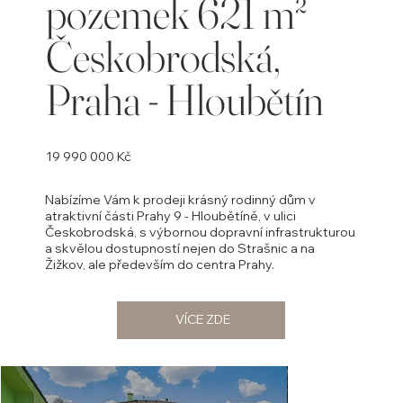
pozemek 621 m²
Českobrodská,
Praha - Hloubětín
19 990 000 Kč
Nabízíme Vám k prodeji krásný rodinný dům v
atraktivní části Prahy 9 - Hloubětíně, v ulici
Českobrodská, s výbornou dopravní infrastrukturou
a skvělou dostupností nejen do Strašnic a na
Žižkov, ale především do centra Prahy.
VÍCE ZDE