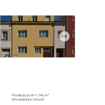
Opustili
jste
galerii
Prodej bytu 4+1, 146 m²
Křivoklátská, Unhošť