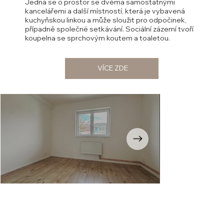
Jedná se o prostor se dvěma samostatnými
kancelářemi a další místností, která je vybavená
kuchyňskou linkou a může sloužit pro odpočinek,
případně společné setkávání. Sociální zázemí tvoří
koupelna se sprchovým koutem a toaletou.
VÍCE ZDE
Opustili
jste
galerii