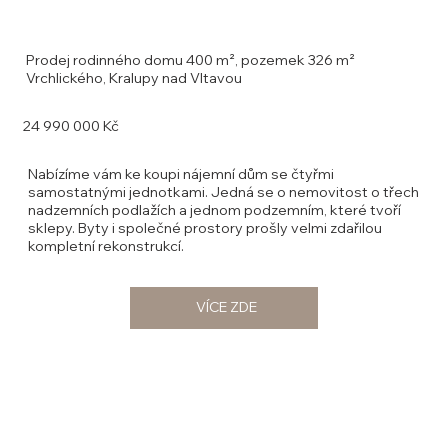
Prodej rodinného domu 400 m², pozemek 326 m²
Vrchlického, Kralupy nad Vltavou
24 990 000 Kč
Nabízíme vám ke koupi nájemní dům se čtyřmi
samostatnými jednotkami. Jedná se o nemovitost o třech
nadzemních podlažích a jednom podzemním, které tvoří
sklepy. Byty i společné prostory prošly velmi zdařilou
kompletní rekonstrukcí.
VÍCE ZDE