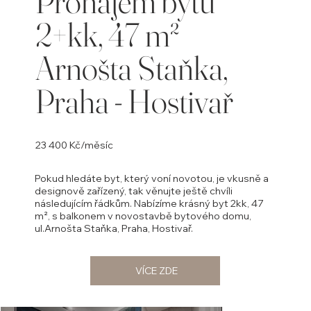
Pronájem bytu
2+kk, 47 m²
Arnošta Staňka,
Praha - Hostivař
23 400 Kč/měsíc
Pokud hledáte byt, který voní novotou, je vkusně a
designově zařízený, tak věnujte ještě chvíli
následujícím řádkům. Nabízíme krásný byt 2kk, 47
m², s balkonem v novostavbě bytového domu,
ul.Arnošta Staňka, Praha, Hostivař.
VÍCE ZDE