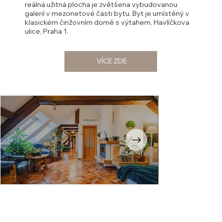
reálná užitná plocha je zvětšena vybudovanou
galerií v mezonetové části bytu. Byt je umístěný v
klasickém činžovním domě s výtahem, Havlíčkova
ulice, Praha 1.
VÍCE ZDE
Opustili
jste
galerii