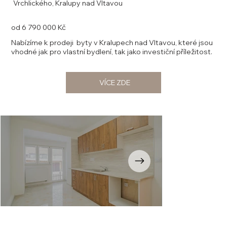
Vrchlického, Kralupy nad Vltavou
od 6 790 000 Kč
Nabízíme k prodeji byty v Kralupech nad Vltavou, které jsou
vhodné jak pro vlastní bydlení, tak jako investiční příležitost.
VÍCE ZDE
Opustili
jste
galerii