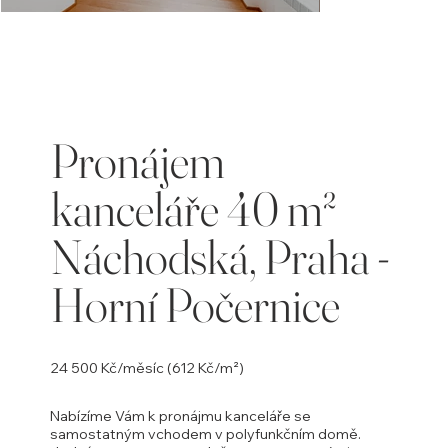
Opustili
jste
galerii
Pronájem
kanceláře 40 m²
Náchodská, Praha -
Horní Počernice
24 500 Kč/měsíc (612 Kč/m²)
Nabízíme Vám k pronájmu kanceláře se
samostatným vchodem v polyfunkčním domě.