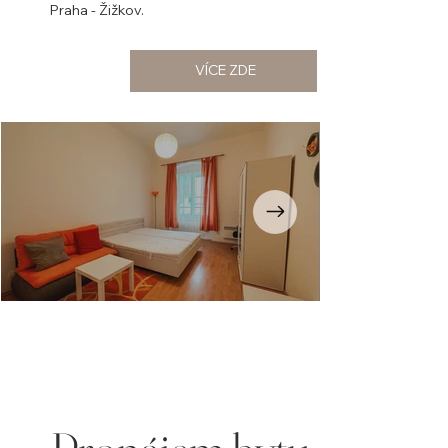
Praha - Žižkov.
VÍCE ZDE
Opustili
jste
galerii