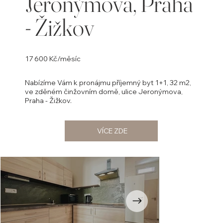
Jeronýmova, Praha
- Žižkov
17 600 Kč/měsíc
Nabízíme Vám k pronájmu příjemný byt 1+1, 32 m2,
ve zděném činžovním domě, ulice Jeronýmova,
Praha - Žižkov.
VÍCE ZDE