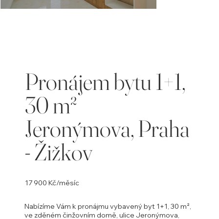
Opustili
jste
galerii
Pronájem bytu 1+1,
30 m²
Jeronýmova, Praha
- Žižkov
17 900 Kč/měsíc
Nabízíme Vám k pronájmu vybavený byt 1+1, 30 m²,
ve zděném činžovním domě, ulice Jeronýmova,