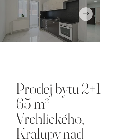
Opustili
jste
galerii
Prodej bytu 2+1
65 m²
Vrchlického,
Kralupy nad