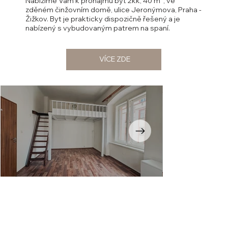
Nabízíme Vám k pronájmu byt 2kk, 40 m², ve
zděném činžovním domě, ulice Jeronýmova, Praha -
Žižkov. Byt je prakticky dispozičně řešený a je
nabízený s vybudovaným patrem na spaní.
VÍCE ZDE
Opustili
jste
galerii